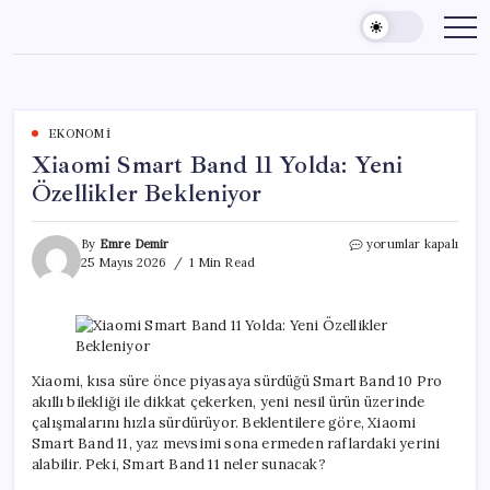
Skip
to
content
EKONOMI
Xiaomi Smart Band 11 Yolda: Yeni
Özellikler Bekleniyor
Xiaomi
By
Emre Demir
yorumlar kapalı
Smart
25 Mayıs 2026
1 Min Read
Band
11
Yolda:
Yeni
Özellikler
Bekleniyor
Xiaomi, kısa süre önce piyasaya sürdüğü Smart Band 10 Pro
için
akıllı bilekliği ile dikkat çekerken, yeni nesil ürün üzerinde
çalışmalarını hızla sürdürüyor. Beklentilere göre, Xiaomi
Smart Band 11, yaz mevsimi sona ermeden raflardaki yerini
alabilir. Peki, Smart Band 11 neler sunacak?