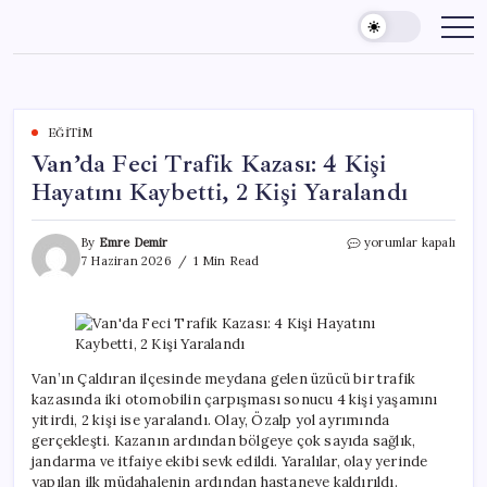
Skip
to
content
EĞITIM
Van’da Feci Trafik Kazası: 4 Kişi
Hayatını Kaybetti, 2 Kişi Yaralandı
Van’da
By
Emre Demir
yorumlar kapalı
Feci
7 Haziran 2026
1 Min Read
Trafik
Kazası:
4
Kişi
Hayatını
Kaybetti,
Van’ın Çaldıran ilçesinde meydana gelen üzücü bir trafik
2
kazasında iki otomobilin çarpışması sonucu 4 kişi yaşamını
Kişi
yitirdi, 2 kişi ise yaralandı. Olay, Özalp yol ayrımında
Yaralandı
gerçekleşti. Kazanın ardından bölgeye çok sayıda sağlık,
için
jandarma ve itfaiye ekibi sevk edildi. Yaralılar, olay yerinde
yapılan ilk müdahalenin ardından hastaneye kaldırıldı.