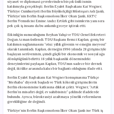
siyaset ve diplomasi çevrelerinden birçok ünlü ismin
katılımıyla gerçekleşti. Berlin Eyalet Başbakanı Kai Wegner,
Türkiye Cumhuriyeti Berlin Büyükelçiliği Müsteşarı Aslı Şanlı,
Türkiye’nin Berlin Başkonsolosu İlker Okan Şanlı, KKTC
Berlin Temsilcisi Emine Andız Ertürk gibi isimlerin yanı sıra
pek çok iş insanı da bu anlamlı geceye iştirak etti.
Etkinliğin sunuculuğunu Beyhan Yahşi ve TDU Genel Sekreteri
Doğan Azman üstlendi. TDU Başkanı Remzi Kaplan, geniş bir
katılımın sağlanmasını “otuz yıllık güvenin ve emeğin meyvesi”
olarak tanımladı. Kaplan, derneğin 1996 yılında 28 girişimciyle
başlayan serüveninin, şimdi güçlü bir ekonomik ve sosyal ağa
dönüştüğünü belirtti. 18 yıllık başkanlık dönemindeki
deneyimlerini paylaşan Kaplan, TDU’nun sadece bir dernek
değil, iki ülke arasında kalıcı bir bağlantı olduğunu ifade etti.
Berlin Eyalet Başbakanı Kai Wegner konuşmasına Türkçe
“Merhaba” diyerek başladı ve Türk kökenli girişimcilerin
Berlin ekonomisine katkısına dikkat çekti. Wegner, “Artık
Berlin’in misafiri değil, ev sahibisiniz” şeklinde ifadelerde
bulundu. Ayrıca, bürokrasiyi azaltmaya yönelik reformların
gerekliliğine de değindi.
Türkiye’nin Berlin Başkonsolosu İlker Okan Şanlı ise Türk iş