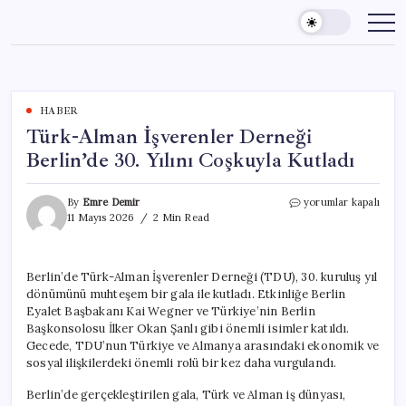
Skip
to
content
HABER
Türk-Alman İşverenler Derneği
Berlin’de 30. Yılını Coşkuyla Kutladı
Türk-
By
Emre Demir
yorumlar kapalı
Alman
11 Mayıs 2026
2 Min Read
İşverenler
Derneği
Berlin’de
Berlin’de Türk-Alman İşverenler Derneği (TDU), 30. kuruluş yıl
30.
dönümünü muhteşem bir gala ile kutladı. Etkinliğe Berlin
Yılını
Coşkuyla
Eyalet Başbakanı Kai Wegner ve Türkiye’nin Berlin
Kutladı
Başkonsolosu İlker Okan Şanlı gibi önemli isimler katıldı.
için
Gecede, TDU’nun Türkiye ve Almanya arasındaki ekonomik ve
sosyal ilişkilerdeki önemli rolü bir kez daha vurgulandı.
Berlin’de gerçekleştirilen gala, Türk ve Alman iş dünyası,