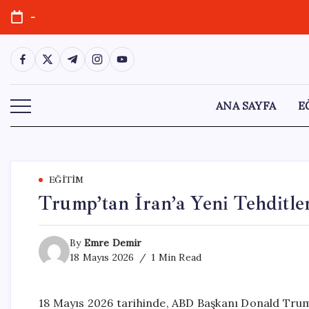
Skip
-
to
content
https://www.facebook.com/
https://twitter.com/
https://t.me/
https://www.instagram.com/
https://youtube.com/
ANA SAYFA
E
EĞITIM
Trump’tan İran’a Yeni Tehditler
By
Emre Demir
18 Mayıs 2026
1 Min Read
18 Mayıs 2026 tarihinde, ABD Başkanı Donald Trum