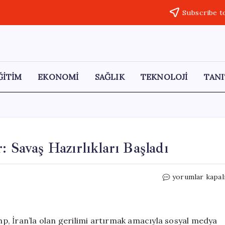
Subscribe t
ĞİTİM
EKONOMİ
SAĞLIK
TEKNOLOJİ
TANI
: Savaş Hazırlıkları Başladı
Trump’tan
yorumlar kapal
İran’a
Yeni
Tehditler:
Savaş
p, İran’la olan gerilimi artırmak amacıyla sosyal medya