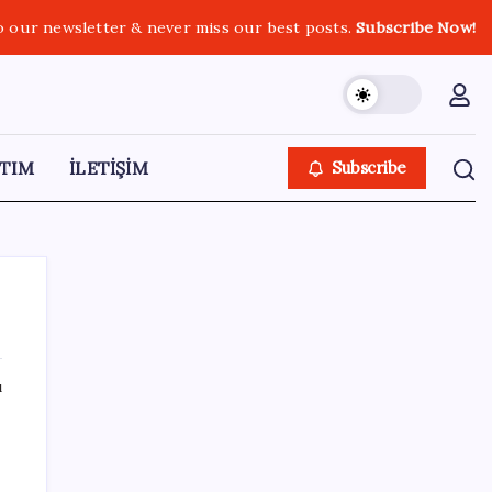
o our newsletter & never miss our best posts.
Subscribe Now!
TIM
İLETİŞİM
Subscribe
ı
SON YAZILAR
Trump’ın telefon trafiği ve sürpriz faiz
sinyali: Fed’de neler oluyor?