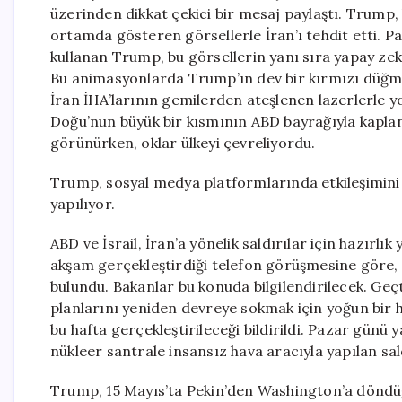
üzerinden dikkat çekici bir mesaj paylaştı. Trump, k
ortamda gösteren görsellerle İran’ı tehdit etti. Pa
kullanan Trump, bu görsellerin yanı sıra yapay zek
Bu animasyonlarda Trump’ın dev bir kırmızı düğm
İran İHA’larının gemilerden ateşlenen lazerlerle yo
Doğu’nun büyük bir kısmının ABD bayrağıyla kapland
görünürken, oklar ülkeyi çevreliyordu.
Trump, sosyal medya platformlarında etkileşimini a
yapılıyor.
ABD ve İsrail, İran’a yönelik saldırılar için hazır
akşam gerçekleştirdiği telefon görüşmesine göre, 
bulundu. Bakanlar bu konuda bilgilendirilecek. Geçti
planlarını yeniden devreye sokmak için yoğun bir h
bu hafta gerçekleştirileceği bildirildi. Pazar günü 
nükleer santrale insansız hava aracıyla yapılan sa
Trump, 15 Mayıs’ta Pekin’den Washington’a döndüğü