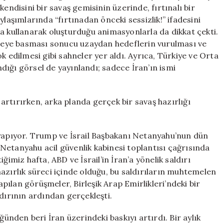
Hazırlıkları
endisini bir savaş gemisinin üzerinde, fırtınalı bir
Başladı
ylaşımlarında “fırtınadan önceki sessizlik!” ifadesini
için
a kullanarak oluşturduğu animasyonlarla da dikkat çekti.
eye basması sonucu uzaydan hedeflerin vurulması ve
k edilmesi gibi sahneler yer aldı. Ayrıca, Türkiye ve Orta
ığı görsel de yayınlandı; sadece İran’ın ismi
rtırırken, arka planda gerçek bir savaş hazırlığı
lık yapıyor. Trump ve İsrail Başbakanı Netanyahu’nun dün
Netanyahu acil güvenlik kabinesi toplantısı çağrısında
ğimiz hafta, ABD ve İsrail’in İran’a yönelik saldırı
azırlık süreci içinde olduğu, bu saldırıların muhtemelen
yapılan görüşmeler, Birleşik Arap Emirlikleri’ndeki bir
ldırının ardından gerçekleşti.
nden beri İran üzerindeki baskıyı artırdı. Bir aylık