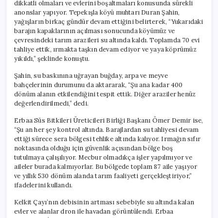
dikkatli olmaları ve evlerini boşaltmaları konusunda sürekli
anonslar yapıyor. Tepekışla köyü muhtarı Duran Şahin,
yağışların birkaç gündür devam ettiğini belirterek, “Yukarıdaki
barajın kapaklarının açılması sonucunda köyümüz ve
çevresindeki tarım arazileri su altında kaldı. Toplamda 70 evi
tahliye ettik, ırmakta taşkın devam ediyor ve yaya köprümüz
yıkıldı,” şeklinde konuştu.
Şahin, su baskınına uğrayan buğday, arpa ve meyve
bahçelerinin durumunu da aktararak, “Şu ana kadar 400
dönüm alanın etkilendiğini tespit ettik. Diğer araziler henüz
değerlendirilmedi,” dedi.
Erbaa Süs Bitkileri Üreticileri Birliği Başkanı Ömer Demir ise,
“Şu an her şey kontrol altında. Barajlardan su tahliyesi devam
ettiği sürece sera bölgesi tehlike altında kalıyor. Irmağın sıfır
noktasında olduğu için güvenlik açısından bölge boş
tutulmaya çalışılıyor. Mecbur olmadıkça işler yapılmıyor ve
aileler burada kalmıyorlar. Bu bölgede toplam 87 aile yaşıyor
ve yıllık 530 dönüm alanda tarım faaliyeti gerçekleştiriyor,”
ifadelerini kullandı.
Kelkit Çayı’nın debisinin artması sebebiyle su altında kalan
evler ve alanlar dron ile havadan görüntülendi. Erbaa