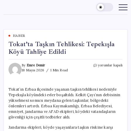
Skip
to
content
HABER
Tokat’ta Taşkın Tehlikesi: Tepekışla
Köyü Tahliye Edildi
Tokat’ta
By
Emre Demir
yorumlar kapalı
Taşkın
18 Mayıs 2026
1 Min Read
Tehlikesi:
Tepekışla
Köyü
Tokat’ın Erbaa ilçesinde yaşanan taşkın tehlikesi nedeniyle
Tahliye
Tepekışla köyündeki evler boşaltıldı. Kelkit Çayı’nın debisinin
Edildi
için
yükselmesi sonucu meydana gelen taşkınlar, bölgedeki
önlemleri artırdı. Erbaa Kaymakamlığı, Erbaa Belediyesi,
emniyet, jandarma ve AFAD ekipleri, köydeki vatandaşların
güvenliği için çeşitli tedbirler aldı.
Jandarma ekipleri, köyde yaşayanlara taşkın riskine karşı