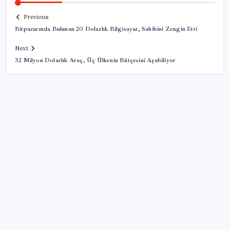
Previous
Bitpazarında Bulunan 20 Dolarlık Bilgisayar, Sahibini Zengin Etti
Next
32 Milyon Dolarlık Araç, Üç Ülkenin Bütçesini Aşabiliyor
SON YAZILAR
Altın fiyatları 7 haftanın zirvesinde: Gram, çeyrek ve
Cumhuriyet altını bugün ne kadar oldu? Güncel altın
fiyatları 6 Ağustos 2026 Perşembe…