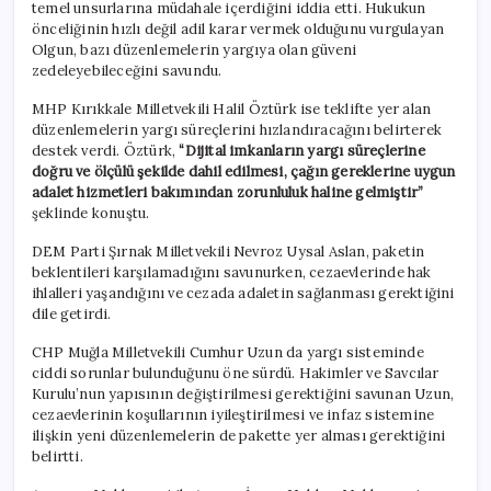
temel unsurlarına müdahale içerdiğini iddia etti. Hukukun
önceliğinin hızlı değil adil karar vermek olduğunu vurgulayan
Olgun, bazı düzenlemelerin yargıya olan güveni
zedeleyebileceğini savundu.
MHP Kırıkkale Milletvekili Halil Öztürk ise teklifte yer alan
düzenlemelerin yargı süreçlerini hızlandıracağını belirterek
destek verdi. Öztürk,
“Dijital imkanların yargı süreçlerine
doğru ve ölçülü şekilde dahil edilmesi, çağın gereklerine uygun
adalet hizmetleri bakımından zorunluluk haline gelmiştir”
şeklinde konuştu.
DEM Parti Şırnak Milletvekili Nevroz Uysal Aslan, paketin
beklentileri karşılamadığını savunurken, cezaevlerinde hak
ihlalleri yaşandığını ve cezada adaletin sağlanması gerektiğini
dile getirdi.
CHP Muğla Milletvekili Cumhur Uzun da yargı sisteminde
ciddi sorunlar bulunduğunu öne sürdü. Hakimler ve Savcılar
Kurulu’nun yapısının değiştirilmesi gerektiğini savunan Uzun,
cezaevlerinin koşullarının iyileştirilmesi ve infaz sistemine
ilişkin yeni düzenlemelerin de pakette yer alması gerektiğini
belirtti.