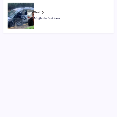
Next
Muğla’da feci kaza
SON YAZILAR
Altın fiyatları 7 haftanın zirvesinde: Gram, çeyrek ve
Cumhuriyet altını bugün ne kadar oldu? Güncel altın
fiyatları 6 Ağustos 2026 Perşembe…
Anthropic Kendi Yapay Zeka Çiplerini Geliştirmek