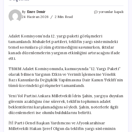
TBMM
By
Emre Demir
yorumlar kapalı
Adalet
24 Haziran 2026
2 Min Read
komisyonu
12.
yargı
Adalet Komisyonu’nda 12. yargı paketi görüşmeleri
paketinin
tamamlandı. Muhalefet partileri, teklifin yargı sistemindeki
madde
görüşmelerine
temel sorunlara çözüm getirmediğini savunurken, iktidar
başladı
kanadı düzenlemelerin yargının etkinliğini artıracağını ifade
için
etti.
TBMM Adalet Komisyonunda, kamuoyunda “12. Yargı Paketi”
olarak bilinen Yargının Etkin ve Verimli İşlemesine Yönelik
Bazı Kanunlarda Değişiklik Yapılmasına Dair Kanun Teklifi’nin
tümü üzerindeki görüşmeler tamamlandı.
Yeni Yol Partisi Ankara Milletvekili İdris Şahin, yargıya duyulan
güvenin azaldığını öne sürerek, teklifin toplumun adalet
beklentilerini karşılamadığını söyledi. Şahin, noterlerle ilgili
düzenlemeleri ise olumlu bulduklarını belirtti.
İYİ Parti Genel Başkan Yardımcısı ve Afyonkarahisar
Milletvekili Hakan Şeref Olgun da teklifin yargı sisteminin