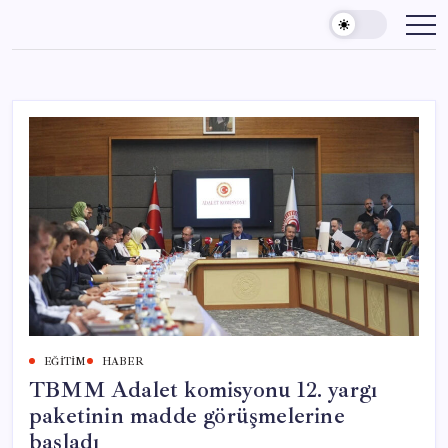
Skip
to
content
EĞITIM
HABER
TBMM Adalet komisyonu 12. yargı
paketinin madde görüşmelerine
başladı