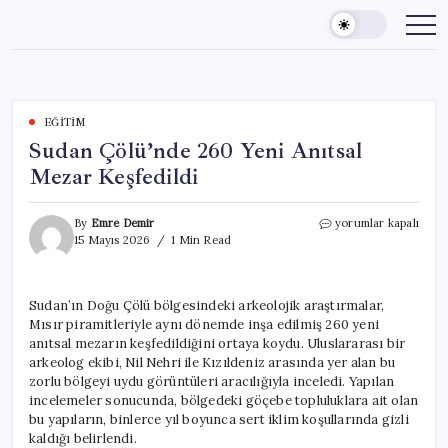
Skip
to
content
EĞITIM
Sudan Çölü’nde 260 Yeni Anıtsal
Mezar Keşfedildi
Sudan
By
Emre Demir
yorumlar kapalı
Çölü’nde
15 Mayıs 2026
1 Min Read
260
Yeni
Anıtsal
Sudan’ın Doğu Çölü bölgesindeki arkeolojik araştırmalar,
Mezar
Mısır piramitleriyle aynı dönemde inşa edilmiş 260 yeni
Keşfedildi
için
anıtsal mezarın keşfedildiğini ortaya koydu. Uluslararası bir
arkeolog ekibi, Nil Nehri ile Kızıldeniz arasında yer alan bu
zorlu bölgeyi uydu görüntüleri aracılığıyla inceledi. Yapılan
incelemeler sonucunda, bölgedeki göçebe topluluklara ait olan
bu yapıların, binlerce yıl boyunca sert iklim koşullarında gizli
kaldığı belirlendi.