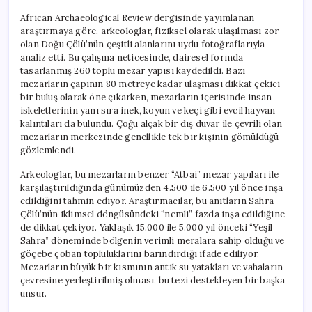
African Archaeological Review dergisinde yayımlanan
araştırmaya göre, arkeologlar, fiziksel olarak ulaşılması zor
olan Doğu Çölü’nün çeşitli alanlarını uydu fotoğraflarıyla
analiz etti. Bu çalışma neticesinde, dairesel formda
tasarlanmış 260 toplu mezar yapısı kaydedildi. Bazı
mezarların çapının 80 metreye kadar ulaşması dikkat çekici
bir buluş olarak öne çıkarken, mezarların içerisinde insan
iskeletlerinin yanı sıra inek, koyun ve keçi gibi evcil hayvan
kalıntıları da bulundu. Çoğu alçak bir dış duvar ile çevrili olan
mezarların merkezinde genellikle tek bir kişinin gömüldüğü
gözlemlendi.
Arkeologlar, bu mezarların benzer “Atbai” mezar yapıları ile
karşılaştırıldığında günümüzden 4.500 ile 6.500 yıl önce inşa
edildiğini tahmin ediyor. Araştırmacılar, bu anıtların Sahra
Çölü’nün iklimsel döngüsündeki “nemli” fazda inşa edildiğine
de dikkat çekiyor. Yaklaşık 15.000 ile 5.000 yıl önceki “Yeşil
Sahra” döneminde bölgenin verimli meralara sahip olduğu ve
göçebe çoban topluluklarını barındırdığı ifade ediliyor.
Mezarların büyük bir kısmının antik su yatakları ve vahaların
çevresine yerleştirilmiş olması, bu tezi destekleyen bir başka
unsur.