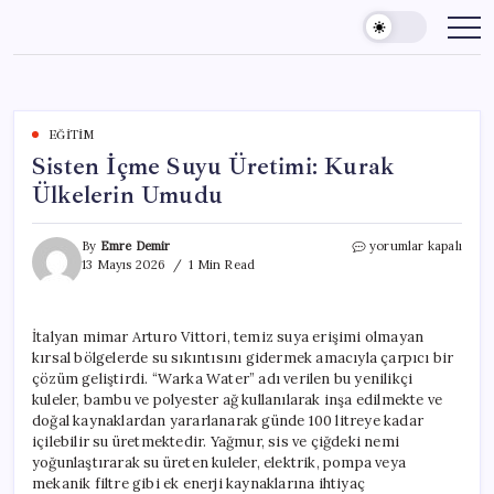
Skip
to
content
EĞITIM
Sisten İçme Suyu Üretimi: Kurak
Ülkelerin Umudu
Sisten
By
Emre Demir
yorumlar kapalı
İçme
13 Mayıs 2026
1 Min Read
Suyu
Üretimi:
Kurak
İtalyan mimar Arturo Vittori, temiz suya erişimi olmayan
Ülkelerin
kırsal bölgelerde su sıkıntısını gidermek amacıyla çarpıcı bir
Umudu
için
çözüm geliştirdi. “Warka Water” adı verilen bu yenilikçi
kuleler, bambu ve polyester ağ kullanılarak inşa edilmekte ve
doğal kaynaklardan yararlanarak günde 100 litreye kadar
içilebilir su üretmektedir. Yağmur, sis ve çiğdeki nemi
yoğunlaştırarak su üreten kuleler, elektrik, pompa veya
mekanik filtre gibi ek enerji kaynaklarına ihtiyaç