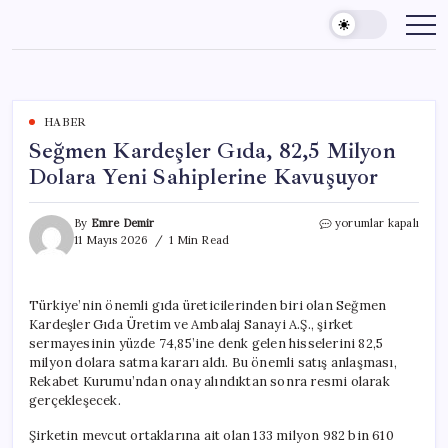
Skip
to
content
HABER
Seğmen Kardeşler Gıda, 82,5 Milyon
Dolara Yeni Sahiplerine Kavuşuyor
Seğmen
By
Emre Demir
yorumlar kapalı
Kardeşler
11 Mayıs 2026
1 Min Read
Gıda,
82,5
Milyon
Türkiye’nin önemli gıda üreticilerinden biri olan Seğmen
Dolara
Kardeşler Gıda Üretim ve Ambalaj Sanayi A.Ş., şirket
Yeni
Sahiplerine
sermayesinin yüzde 74,85’ine denk gelen hisselerini 82,5
Kavuşuyor
milyon dolara satma kararı aldı. Bu önemli satış anlaşması,
için
Rekabet Kurumu’ndan onay alındıktan sonra resmi olarak
gerçekleşecek.
Şirketin mevcut ortaklarına ait olan 133 milyon 982 bin 610