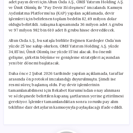
adet payın devri için Altun Gıda A.Ş., GMS Yatırım Holding A.Ş.
ve Ümit Gümüş ile “Pay Devir Sözleşmesi” imzalandı. Kamuyu
Aydınlatma Platformu’na (KAP) yapılan açıklamada, devir
işlemleri için belirlenen toplam bedelin 82,49 milyon dolar
olduğu belirtildi. Anlaşma kapsamında 36 milyon adet A grubu
ve 97 milyon 982 bin 610 adet B grubu hisse devredilecek.
Altun Gıda A.Ş., bu satışla birlikte Seğmen Kardeşler Gıda’nın
yüzde 25’ine sahip olurken, GMS Yatırım Holding A.Ş. yüzde
34,85’ini, Ümit Gümüş ise yüzde 15’ini alacak. Bu önemli
gelişme, şirketin büyüme ve genişleme stratejileri açısından
yeni bir dönemi başlatacak.
Daha önce 2 Şubat 2026 tarihinde yapılan açıklamada, taraflar
arasında ön protokol imzalandığı duyurulmuştu. Şimdi ise
resmi süreç başlamış oldu. Pay devir işlemlerinin
tamamlanabilmesi için Rekabet Kurumu’ndan onay alınması
ve sözleşmede belirtilen kapanış şartlarının yerine getirilmesi
gerekiyor. İşlemler tamamlandıktan sonra zorunlu pay alım
teklifine dair detayların kamuoyuyla paylaşılacağı ifade edildi.