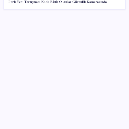
Park Yeri Tartışması Kanlı Bitti: O Anlar Güvenlik Kamerasında
SON YAZILAR
Artık çalışan primi tazminata yansıyacak
Konutlar Ekim 2026’da tamam
Tüm dünyaya ‘tatil daveti’
Resmi Gazete’de bugün (08.08.2026)
Tarihi borsa çöküşü: ‘Kaybedenler Kulübü’ siyasi parti
kuruyor!
İş Bankası’nda üst düzey görev değişimi: Hakan Aran