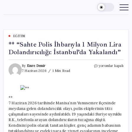
Skip
to
content
EĞITIM
** “Sahte Polis İhbarıyla 1 Milyon Lira
Dolandırıcılığı: İstanbul’da Yakalandı”
**
By
Emre Demir
yorumlar kapalı
“Sahte
7 Haziran 2026
1 Min Read
Polis
İhbarıyla
1
Milyon
Lira
**
Dolandırıcılığı:
7 Haziran 2026 tarihinde Manisa’nın Yunusemre ilçesinde
İstanbul’da
meydana gelen dolandırıcılık olayı, polis ekiplerinin titiz
Yakalandı”
çalışmaları sayesinde aydınlatıldı. 19 yaşındaki Suriye uyruklu
için
R.K., telefonla arayan dolandırıcıların tuzağına düştü.
Kendisini polis olarak tanıtan kişiler, genç adamın babasının
tutuklandığını ve evdeki para ile ziynet eşyalarının inceleme