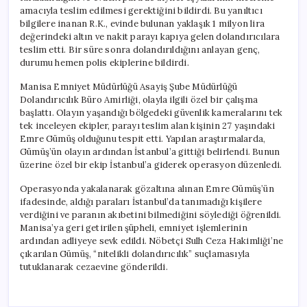
amacıyla teslim edilmesi gerektiğini bildirdi. Bu yanıltıcı
bilgilere inanan R.K., evinde bulunan yaklaşık 1 milyon lira
değerindeki altın ve nakit parayı kapıya gelen dolandırıcılara
teslim etti. Bir süre sonra dolandırıldığını anlayan genç,
durumu hemen polis ekiplerine bildirdi.
Manisa Emniyet Müdürlüğü Asayiş Şube Müdürlüğü
Dolandırıcılık Büro Amirliği, olayla ilgili özel bir çalışma
başlattı. Olayın yaşandığı bölgedeki güvenlik kameralarını tek
tek inceleyen ekipler, parayı teslim alan kişinin 27 yaşındaki
Emre Gümüş olduğunu tespit etti. Yapılan araştırmalarda,
Gümüş’ün olayın ardından İstanbul’a gittiği belirlendi. Bunun
üzerine özel bir ekip İstanbul’a giderek operasyon düzenledi.
Operasyonda yakalanarak gözaltına alınan Emre Gümüş’ün
ifadesinde, aldığı paraları İstanbul’da tanımadığı kişilere
verdiğini ve paranın akıbetini bilmediğini söylediği öğrenildi.
Manisa’ya geri getirilen şüpheli, emniyet işlemlerinin
ardından adliyeye sevk edildi. Nöbetçi Sulh Ceza Hakimliği’ne
çıkarılan Gümüş, “nitelikli dolandırıcılık” suçlamasıyla
tutuklanarak cezaevine gönderildi.