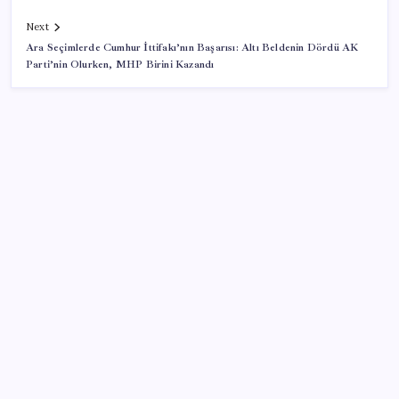
Next
Ara Seçimlerde Cumhur İttifakı’nın Başarısı: Altı Beldenin Dördü AK
Parti’nin Olurken, MHP Birini Kazandı
SON YAZILAR
Artık çalışan primi tazminata yansıyacak
Konutlar Ekim 2026’da tamam
Tüm dünyaya ‘tatil daveti’
Resmi Gazete’de bugün (08.08.2026)