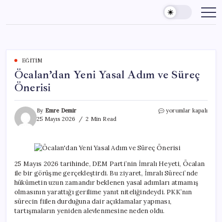
Skip
to
content
EĞITIM
Öcalan’dan Yeni Yasal Adım ve Süreç
Önerisi
Öcalan’dan
By
Emre Demir
yorumlar kapalı
Yeni
25 Mayıs 2026
2 Min Read
Yasal
Adım
ve
Süreç
Önerisi
25 Mayıs 2026 tarihinde, DEM Parti’nin İmralı Heyeti, Öcalan
için
ile bir görüşme gerçekleştirdi. Bu ziyaret, İmralı Süreci’nde
hükümetin uzun zamandır beklenen yasal adımları atmamış
olmasının yarattığı gerilime yanıt niteliğindeydi. PKK’nın
sürecin fiilen durduğuna dair açıklamalar yapması,
tartışmaların yeniden alevlenmesine neden oldu.