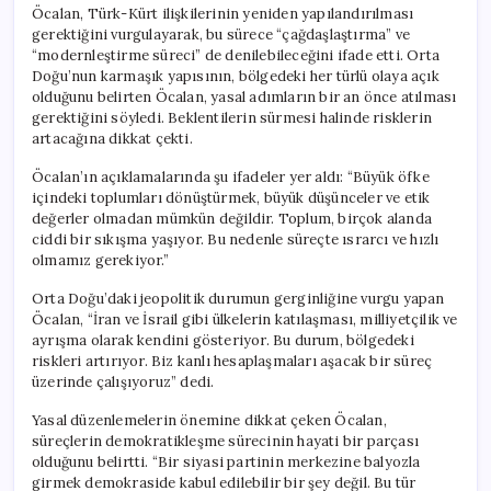
Öcalan, Türk-Kürt ilişkilerinin yeniden yapılandırılması
gerektiğini vurgulayarak, bu sürece “çağdaşlaştırma” ve
“modernleştirme süreci” de denilebileceğini ifade etti. Orta
Doğu’nun karmaşık yapısının, bölgedeki her türlü olaya açık
olduğunu belirten Öcalan, yasal adımların bir an önce atılması
gerektiğini söyledi. Beklentilerin sürmesi halinde risklerin
artacağına dikkat çekti.
Öcalan’ın açıklamalarında şu ifadeler yer aldı: “Büyük öfke
içindeki toplumları dönüştürmek, büyük düşünceler ve etik
değerler olmadan mümkün değildir. Toplum, birçok alanda
ciddi bir sıkışma yaşıyor. Bu nedenle süreçte ısrarcı ve hızlı
olmamız gerekiyor.”
Orta Doğu’daki jeopolitik durumun gerginliğine vurgu yapan
Öcalan, “İran ve İsrail gibi ülkelerin katılaşması, milliyetçilik ve
ayrışma olarak kendini gösteriyor. Bu durum, bölgedeki
riskleri artırıyor. Biz kanlı hesaplaşmaları aşacak bir süreç
üzerinde çalışıyoruz” dedi.
Yasal düzenlemelerin önemine dikkat çeken Öcalan,
süreçlerin demokratikleşme sürecinin hayati bir parçası
olduğunu belirtti. “Bir siyasi partinin merkezine balyozla
girmek demokraside kabul edilebilir bir şey değil. Bu tür