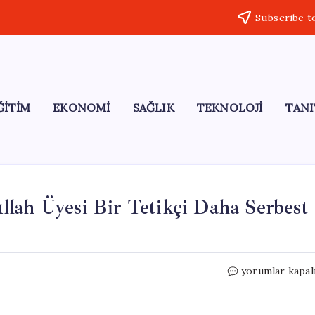
Subscribe t
ĞİTİM
EKONOMİ
SAĞLIK
TEKNOLOJİ
TANI
lah Üyesi Bir Tetikçi Daha Serbest
Murat
yorumlar kapal
Bakan’dan
Tepki:
“Hizbullah