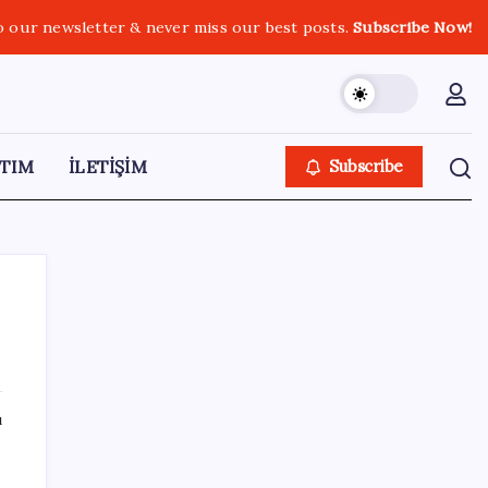
o our newsletter & never miss our best posts.
Subscribe Now!
TIM
İLETİŞİM
Subscribe
SON YAZILAR
ı
Altın fiyatları 7 haftanın zirvesinde: Gram,
çeyrek ve Cumhuriyet altını bugün ne kadar