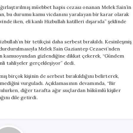
Üyesi
ağırlaştırılmış müebbet hapis cezası onanan Melek Sain’in
Bir
akan, bu durumu kamu vicdanını yaralayan bir karar olarak
Tetikçi
nde iken, eli kanlı Hizbullah katilleri dışarıda” şeklinde
Daha
Serbest
Kaldı”
ullah’ın bir tetikçisi daha serbest bırakıldı. Kesinleşmiş
için
 durdurulmasıyla Melek Sain Gaziantep Cezaevi’nden
ürecin kamuoyundan gizlendiğine dikkat çekerek, “Gündem
i tahliyeler gerçekleşiyor” dedi.
ş birçok kişinin de serbest bırakıldığını belirterek,
mediğini vurguladı. Açıklamasının devamında, “Bir
ulurken, diğer tarafta ağır suçlardan hükümlü kişiler
ını dile getirdi.