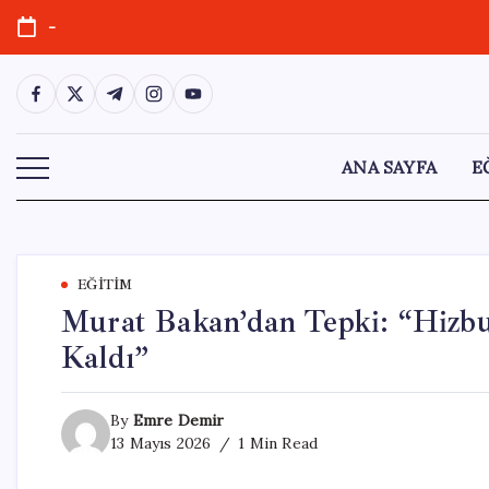
Skip
-
to
content
https://www.facebook.com/
https://twitter.com/
https://t.me/
https://www.instagram.com/
https://youtube.com/
ANA SAYFA
E
EĞITIM
Murat Bakan’dan Tepki: “Hizbul
Kaldı”
By
Emre Demir
13 Mayıs 2026
1 Min Read