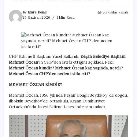
Mehmet
By
Emre Demir
yorumlar kapalı
Özcan
25 Haziran 2026
1 Min Read
kimdir?
Mehmet
Özcan
kaç
yaşında,
nereli?
Mehmet
CHP Edirne İl Başkanı Yücel Balkanlı,
Keşan Belediye Başkanı
Özcan
Mehmet Özcan
‘ın CHP’den istifa ettiğini açıkladı. Peki,
CHP’den
Mehmet Özcan kimdir? Mehmet Özcan kaç yaşında, nereli?
neden
Mehmet Özcan CHP’den neden istifa etti?
istifa
etti?
MEHMET ÖZCAN KİMDİR?
için
Mehmet Özcan, 1956 yılında Keşan’a bağlı Seydiköy’ de doğdu.
İlkokulu Seydiköy’de, ortaokulu, Keşan Cumhuriyet
Ortaokulu’nda, liseyi Edirne Lisesi’nde tamamladı.