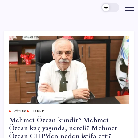
Skip
to
content
EĞITIM
HABER
Mehmet Özcan kimdir? Mehmet
Özcan kaç yaşında, nereli? Mehmet
Özcan CHP’den neden istifa etti?