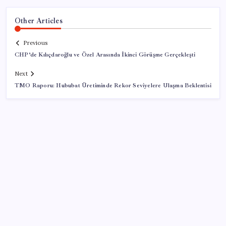
Other Articles
Previous
CHP’de Kılıçdaroğlu ve Özel Arasında İkinci Görüşme Gerçekleşti
Next
TMO Raporu: Hububat Üretiminde Rekor Seviyelere Ulaşma Beklentisi
SON YAZILAR
Altın fiyatları 7 haftanın zirvesinde: Gram, çeyrek ve