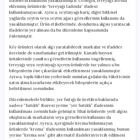
ifadelerin kullanımı yasaklanmıştır. Örneğin, tereyağı aroma
eklenmiş ürünlerde “tereyağı tadında” ifadesi
kullanılamayacak. Ayrıca, zeytinyağı hariç diğer bitkisel
yağlarda zeytin veya zeytin ağacı görsellerinin kullanımı da
yasaklanmıştır. Ürün etiketlerinde, dondurma algısı yaratacak
ifadelerin yer alması da bu düzenleme kapsamında
önlenmiştir.
Köy ürünleri olarak algı yaratabilecek markalar ve ifadeler
üzerinde de sınırlamalar getirilmiştir. Kanatlı hayvan
ürünlerinde yanıltıcı görsellerin kullanımı engellenmiş,
tereyağı veya zeytinyağı içeren ürünlerde ise yalnızca bu
bileşenlerin öne çıkarılarak etiketlenmesi yasaklanmıştır.
Ayrıca, toplu tüketim yerlerinde sunulan gıdalarda, tüketicinin
satın alma kararlarını etkileyecek bileşenlerin açıkça
belirtilmesi zorunludur.
Düzenlemelerle birlikte, yer fıstığı ile üretilen baklavada
sadece “fıstıklı” ibaresi yerine “yer fıstıklı” ifadesinin
kullanılması zorunlu hale gelmiştir. İthal ürünlerde yerli algısı
oluşturacak markaların veya görsellerin kullanımı da
yasaklanmıştır. Ayrıca, içeriğinde krema bulunmayan
ürünlerde “krema” ifadesinin kullanılması yasaklanmış; bunun
yerine “krema sos” gibi alternatif ifadelerin tercih edilmesi