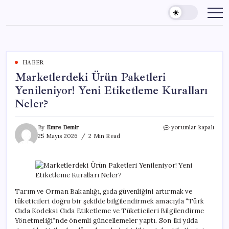
Skip
to
content
HABER
Marketlerdeki Ürün Paketleri
Yenileniyor! Yeni Etiketleme Kuralları
Neler?
Marketlerdeki
By
Emre Demir
yorumlar kapalı
Ürün
25 Mayıs 2026
2 Min Read
Paketleri
Yenileniyor!
Yeni
Etiketleme
Kuralları
Neler?
Tarım ve Orman Bakanlığı, gıda güvenliğini artırmak ve
için
tüketicileri doğru bir şekilde bilgilendirmek amacıyla “Türk
Gıda Kodeksi Gıda Etiketleme ve Tüketicileri Bilgilendirme
Yönetmeliği”nde önemli güncellemeler yaptı. Son iki yılda