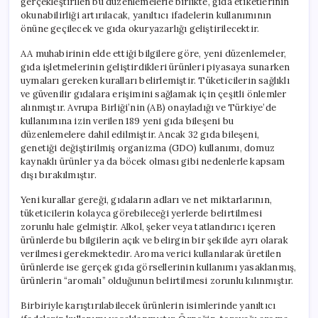
gerçekleştirilen bu düzenlemelerle birlikte, gıda etiketlerinin
okunabilirliği artırılacak, yanıltıcı ifadelerin kullanımının
önüne geçilecek ve gıda okuryazarlığı geliştirilecektir.
AA muhabirinin elde ettiği bilgilere göre, yeni düzenlemeler,
gıda işletmelerinin geliştirdikleri ürünleri piyasaya sunarken
uymaları gereken kuralları belirlemiştir. Tüketicilerin sağlıklı
ve güvenilir gıdalara erişimini sağlamak için çeşitli önlemler
alınmıştır. Avrupa Birliği’nin (AB) onayladığı ve Türkiye’de
kullanımına izin verilen 189 yeni gıda bileşeni bu
düzenlemelere dahil edilmiştir. Ancak 32 gıda bileşeni,
genetiği değiştirilmiş organizma (GDO) kullanımı, domuz
kaynaklı ürünler ya da böcek olması gibi nedenlerle kapsam
dışı bırakılmıştır.
Yeni kurallar gereği, gıdaların adları ve net miktarlarının,
tüketicilerin kolayca görebileceği yerlerde belirtilmesi
zorunlu hale gelmiştir. Alkol, şeker veya tatlandırıcı içeren
ürünlerde bu bilgilerin açık ve belirgin bir şekilde ayrı olarak
verilmesi gerekmektedir. Aroma verici kullanılarak üretilen
ürünlerde ise gerçek gıda görsellerinin kullanımı yasaklanmış,
ürünlerin “aromalı” olduğunun belirtilmesi zorunlu kılınmıştır.
Birbiriyle karıştırılabilecek ürünlerin isimlerinde yanıltıcı