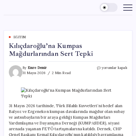
Skip
to
content
EĞITIM
Kılıçdaroğlu’na Kumpas
Mağdurlarından Sert Tepki
Kılıçdaroğlu’na
By
Emre Demir
yorumlar kapalı
Kumpas
31 Mayıs 2026
2 Min Read
Mağdurlarından
Sert
Tepki
için
31 Mayıs 2026 tarihinde, Türk Silahlı Kuvvetleri’ni hedef alan
Balyoz ve Ergenekon kumpas davalarında mağdur olan subay
ve astsubayların bir araya geldiği Kumpas Mağdurları
Yardımlaşma ve Dayanışma Derneği (KUMPASDER), siyasi
arenada yaşanan FETÖ tartışmalarına katıldı. Dernek, CHP
Genel Başkanı Kemal Kılıçdaroğlu’nun katıldığı bayramlaşma