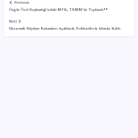
Previous
Özgür Özel Başkanlığı’ndaki MYK, TBMM’de Toplandı**
Next
Ekonomik Büyüme Rakamları Açıklandı: Beklentilerin Altında Kaldı
SON YAZILAR
Tarihi borsa çöküşü: ‘Kaybedenler Kulübü’ siyasi parti
kuruyor!
İş Bankası’nda üst düzey görev değişimi: Hakan Aran
görevinden ayrılıyor