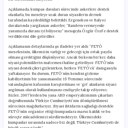
Açıklamada, kumpas davaları sürecinde askerlere destek
olanlarla, bu meseleye uzak duran siyasilerin dernek
tarafından kaydedildiği belirtildi. Ergenekon ve Balyoz
davalarında yargılanan askerler, “Randevu vermeyenle
yanımızda duranı iyi biliyoruz” mesajıyla Özgür Özel’e destek
verdiklerini dile getirdiler.
Açıklamanın detaylarında şu ifadeler yer aldı: “FETÖ
meselesinin, ülkemizin varlığı ve geleceği için ortak payda
olması gerektiğini düşünüyoruz. Ancak bu konu bir kez daha
siyasi polemiklerin malzemesi haline getiriliyor. FETÖ’nün
siyasi destekçileri gizlenirken, herkes ‘FETÖ’cü’ damgasıyla
yaftalanıyor. Bu durum, FETÖ’nün kendini gizleme
kabiliyetinin bir yansımasıdır. 15 Temmuz sürecinde
vatandaşların kafasının karıştırılması ve ‘gri’ alanların siyasi
argüman olarak kullanılmasını endişeyle takip ediyoruz.
Bizler, 2007’lerden bu yana ABD emperyalizminin çıkarları
doğrultusunda Türkiye Cumhuriyeti’nin dönüştürülmesi
sürecinin mağdurlarıyız. Siyasi iktidarın sağladığı destekle
FETÖ’nün organize ettiği kumpaslara maruz kaldık ve bu
süreçte mücadelemizi sürdürmekteyiz. Ülkemizdeki
kumpaslar sırasında sadece biz değil, Türkiye Cumhuriyeti de
büyük zarar gördü.”