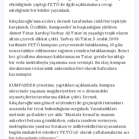
etkinliğinde yaptığı FETÖ ile ilgili açıklamalara cevap
niteliğinde bir bildiri yayımladı.
Kılıçdaroğlu’nun sözleri, dernek tarafından ciddi bir tepkiyle
karşılandı. Özellikle, Kumpasder’in başkanlığını yürüten
Ahmet Tatar, kardeşi Yarbay Ali Tatar’ın yaşadığı trajik olayın
altını çizerek dikkat çekti. Yarbay Ali Tatar, 5 Aralık 2009
tarihinde FETÖ kumpası çerçevesinde tutuklanmış, 10 gün
sonra tahliye edilmesine rağmen yeniden tutuklanmıştı. İkinci
kez gözaltına alınmayı kaldıramayan Tatar, geride bıraktığı
bir veda mektubuyla yaşamına son vermişti. Bu olay, kumpas
davalarının en karanlık anlarından biri olarak hafızalara
kazınmıştır.
KUMPASDER yönetimi, yaptıkları açıklamada, kumpas
sürecinde yaşanan mağduriyetlere ve o dönemdeki
siyasetçilerin tavırlarına dikkat çekti. Dernek,
Kılıçdaroğlu’nun güncel söylemleri ile geçmişteki tutumları
arasında bir tezat bulunduğunu vurguladı. Yayınladıkları
metinde şu ifadeler yer aldı: “Mustafa Kemal’in masum
askerleri betona gömülürken, onlara randevu vermeyen,
mektuplarını yanıtsız bırakan ve milletvekillerini uyaranların
bugün muhalefet edenleri ‘FETÖ’cü’ olarak yaftalamalarını acı
bir tebessümle izliyoruz.”