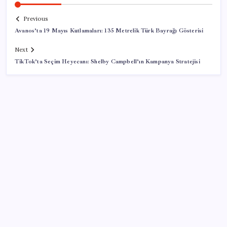
Previous
Avanos’ta 19 Mayıs Kutlamaları: 135 Metrelik Türk Bayrağı Gösterisi
Next
TikTok’ta Seçim Heyecanı: Shelby Campbell’ın Kampanya Stratejisi
SON YAZILAR
Meta’nın Yapay Zeka Modeli Dışarı Sızdı: Siber
Saldırı Oldu mu?
Köprülere talip olan Fransız şirket komşunun