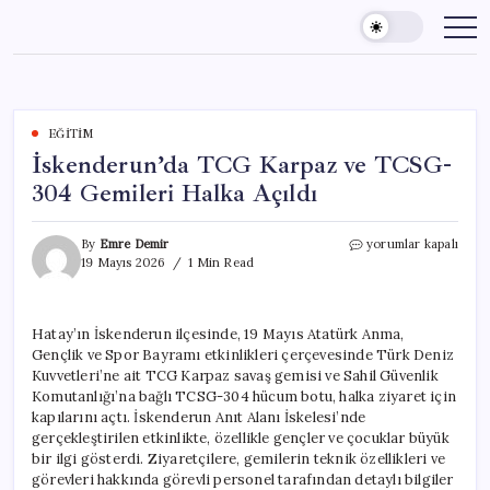
Skip
to
content
EĞITIM
İskenderun’da TCG Karpaz ve TCSG-
304 Gemileri Halka Açıldı
İskenderun’da
By
Emre Demir
yorumlar kapalı
TCG
19 Mayıs 2026
1 Min Read
Karpaz
ve
TCSG-
Hatay’ın İskenderun ilçesinde, 19 Mayıs Atatürk Anma,
304
Gençlik ve Spor Bayramı etkinlikleri çerçevesinde Türk Deniz
Gemileri
Halka
Kuvvetleri’ne ait TCG Karpaz savaş gemisi ve Sahil Güvenlik
Açıldı
Komutanlığı’na bağlı TCSG-304 hücum botu, halka ziyaret için
için
kapılarını açtı. İskenderun Anıt Alanı İskelesi’nde
gerçekleştirilen etkinlikte, özellikle gençler ve çocuklar büyük
bir ilgi gösterdi. Ziyaretçilere, gemilerin teknik özellikleri ve
görevleri hakkında görevli personel tarafından detaylı bilgiler