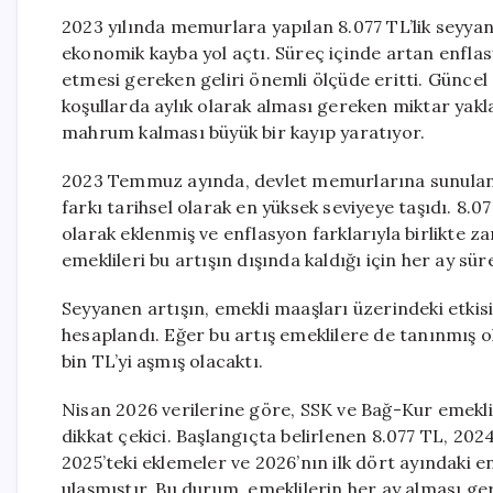
2023 yılında memurlara yapılan 8.077 TL’lik seyya
ekonomik kayba yol açtı. Süreç içinde artan enfla
etmesi gereken geliri önemli ölçüde eritti. Günce
koşullarda aylık olarak alması gereken miktar yak
mahrum kalması büyük bir kayıp yaratıyor.
2023 Temmuz ayında, devlet memurlarına sunulan 
farkı tarihsel olarak en yüksek seviyeye taşıdı. 8.
olarak eklenmiş ve enflasyon farklarıyla birlikt
emeklileri bu artışın dışında kaldığı için her ay sür
Seyyanen artışın, emekli maaşları üzerindeki etki
hesaplandı. Eğer bu artış emeklilere de tanınmış 
bin TL’yi aşmış olacaktı.
Nisan 2026 verilerine göre, SSK ve Bağ-Kur emekl
dikkat çekici. Başlangıçta belirlenen 8.077 TL, 202
2025’teki eklemeler ve 2026’nın ilk dört ayındaki e
ulaşmıştır. Bu durum, emeklilerin her ay alması ger