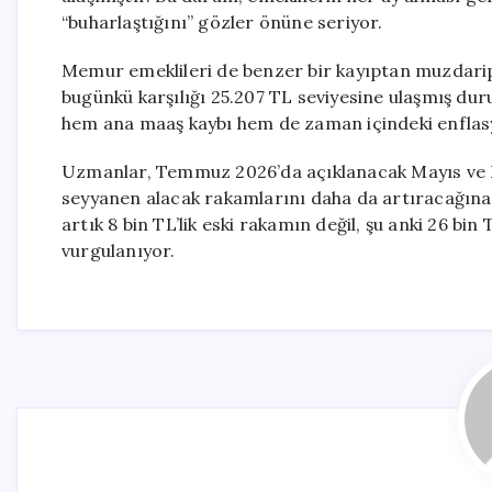
“buharlaştığını” gözler önüne seriyor.
Memur emeklileri de benzer bir kayıptan muzdarip
bugünkü karşılığı 25.207 TL seviyesine ulaşmış d
hem ana maaş kaybı hem de zaman içindeki enflasyo
Uzmanlar, Temmuz 2026’da açıklanacak Mayıs ve Ha
seyyanen alacak rakamlarını daha da artıracağına 
artık 8 bin TL’lik eski rakamın değil, şu anki 26 b
vurgulanıyor.