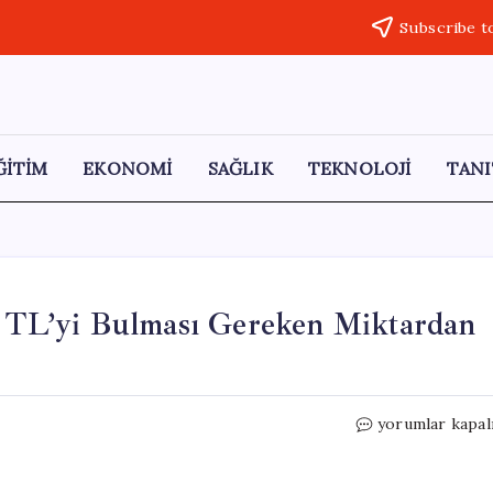
Subscribe t
ĞİTİM
EKONOMİ
SAĞLIK
TEKNOLOJİ
TANI
in TL’yi Bulması Gereken Miktardan
Emeklilerin
yorumlar kapal
Aylık
Geliri
26