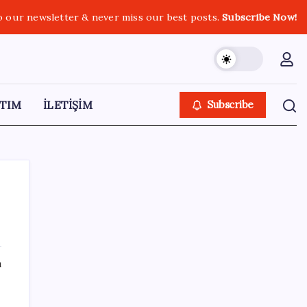
o our newsletter & never miss our best posts.
Subscribe Now!
TIM
İLETİŞİM
Subscribe
SON YAZILAR
ı
Artık çalışan primi tazminata yansıyacak