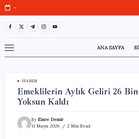
Skip
-
to
content
https://www.facebook.com/
https://twitter.com/
https://t.me/
https://www.instagram.com/
https://youtube.com/
ANA SAYFA
E
HABER
Emeklilerin Aylık Geliri 26 B
Yoksun Kaldı
By
Emre Demir
11 Mayıs 2026
2 Min Read