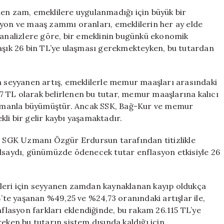
Bin
nen zam, emeklilere uygulanmadığı için büyük bir
TL’yi
syon ve maaş zammı oranları, emeklilerin her ay elde
Bulması
l analizlere göre, bir emeklinin bugünkü ekonomik
Gereken
laşık 26 bin TL’ye ulaşması gerekmekteyken, bu tutardan
Miktardan
Yoksun
Kaldı
seyyanen artış, emeklilerle memur maaşları arasındaki
için
077 TL olarak belirlenen bu tutar, memur maaşlarına kalıcı
e zamanla büyümüştür. Ancak SSK, Bağ-Kur ve memur
ekli bir gelir kaybı yaşamaktadır.
si SGK Uzmanı Özgür Erdursun tarafından titizlikle
olsaydı, günümüzde ödenecek tutar enflasyon etkisiyle 26
ileri için seyyanen zamdan kaynaklanan kayıp oldukça
4’te yaşanan %49,25 ve %24,73 oranındaki artışlar ile,
nflasyon farkları eklendiğinde, bu rakam 26.115 TL’ye
eken bu tutarın sistem dışında kaldığı için