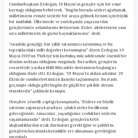
Cumhurbaşkanı Erdoğan, 19 Mayıs’ın gençler için bir onur
kaynağı olduğunu belirterek, “Bugün burada sizleri ağırlamak,
milletimizin evinde sizlerle bir araya gelmek benim için büyük
bir mutluluk. Ülkemizde ve yurtdışında yaşayan tüm
gençlerimize selamlarımı iletiyorum. Sizler, ailelerinizin yanı
sıra milletimizin de gurur kaynaklarısınız” dedi.
“Anadolu gençliği, bin yıllık vatanımızı savunmuş ve bu
topraklardaki milli değerleri korumuştur” diyen Erdoğan, 19
Mayıs 1919’un Türkiye’nin kurtuluş mücadelesinde önemli bir
dönüm noktası olduğunu vurguladı. Bu tarihin, gençlerin
cesaretiyle yazılan Milli Mücadele destanının başlangıcı
olduğunu ifade etti. Erdoğan, “19 Mayıs’ta atılan adımlar, 29
Ekim’de cumhuriyetimizin ilanıyla taçlanmıştır. Bu irade,
geçmişte olduğu gibi bugün de güçlü bir şekilde devam
etmektedir” şeklinde konuştu.
Gençlere yönelik yaptığı konuşmada, “Sizlere en büyük
yatırımı yapmaya kararlıyız, çünkü sizler bu ülkenin
geleceğisiniz. Amacımız, yaşadığımız zorlukları sizlerin
yaşamamasıdır” dedi. Erdoğan, gençlerin kötü
alışkanlıklardan uzak durmaları gerektiğini ve şiddetin,
gençlerin hayatında kesinlikle yer almaması gerektiğini
vurguladı.