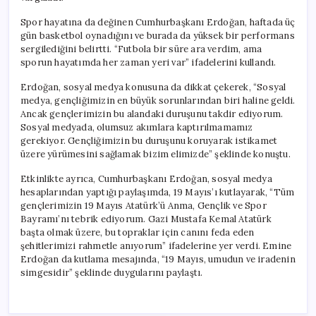
Spor hayatına da değinen Cumhurbaşkanı Erdoğan, haftada üç
gün basketbol oynadığını ve burada da yüksek bir performans
sergilediğini belirtti. “Futbola bir süre ara verdim, ama
sporun hayatımda her zaman yeri var” ifadelerini kullandı.
Erdoğan, sosyal medya konusuna da dikkat çekerek, “Sosyal
medya, gençliğimizin en büyük sorunlarından biri haline geldi.
Ancak gençlerimizin bu alandaki duruşunu takdir ediyorum.
Sosyal medyada, olumsuz akımlara kaptırılmamamız
gerekiyor. Gençliğimizin bu duruşunu koruyarak istikamet
üzere yürümesini sağlamak bizim elimizde” şeklinde konuştu.
Etkinlikte ayrıca, Cumhurbaşkanı Erdoğan, sosyal medya
hesaplarından yaptığı paylaşımda, 19 Mayıs’ı kutlayarak, “Tüm
gençlerimizin 19 Mayıs Atatürk’ü Anma, Gençlik ve Spor
Bayramı’nı tebrik ediyorum. Gazi Mustafa Kemal Atatürk
başta olmak üzere, bu topraklar için canını feda eden
şehitlerimizi rahmetle anıyorum” ifadelerine yer verdi. Emine
Erdoğan da kutlama mesajında, “19 Mayıs, umudun ve iradenin
simgesidir” şeklinde duygularını paylaştı.