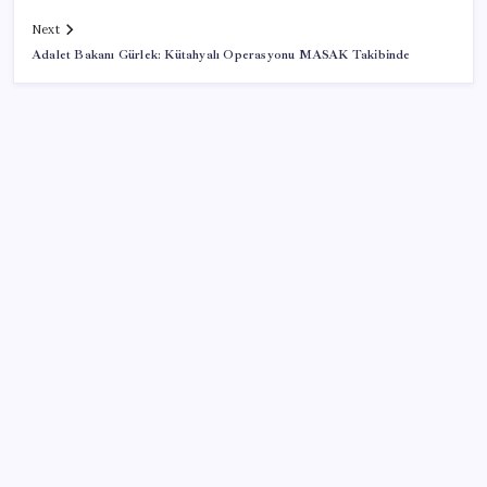
Next
Adalet Bakanı Gürlek: Kütahyalı Operasyonu MASAK Takibinde
SON YAZILAR
Altın fiyatları 7 haftanın zirvesinde: Gram, çeyrek ve
Cumhuriyet altını bugün ne kadar oldu? Güncel altın
fiyatları 6 Ağustos 2026 Perşembe…
Anthropic Kendi Yapay Zeka Çiplerini Geliştirmek
için Ekip Kuruyor
Pompada tabelalar değişiyor: 6 liralık fark için son