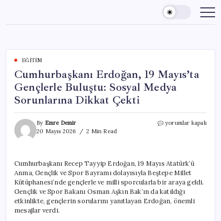
Skip
to
content
EĞITIM
Cumhurbaşkanı Erdoğan, 19 Mayıs’ta
Gençlerle Buluştu: Sosyal Medya
Sorunlarına Dikkat Çekti
Cumhurbaşkanı
By
Emre Demir
yorumlar kapalı
Erdoğan,
20 Mayıs 2026
2 Min Read
19
Mayıs’ta
Gençlerle
Cumhurbaşkanı Recep Tayyip Erdoğan, 19 Mayıs Atatürk’ü
Buluştu:
Anma, Gençlik ve Spor Bayramı dolayısıyla Beştepe Millet
Sosyal
Medya
Kütüphanesi’nde gençlerle ve milli sporcularla bir araya geldi.
Sorunlarına
Gençlik ve Spor Bakanı Osman Aşkın Bak’ın da katıldığı
Dikkat
etkinlikte, gençlerin sorularını yanıtlayan Erdoğan, önemli
Çekti
mesajlar verdi.
için