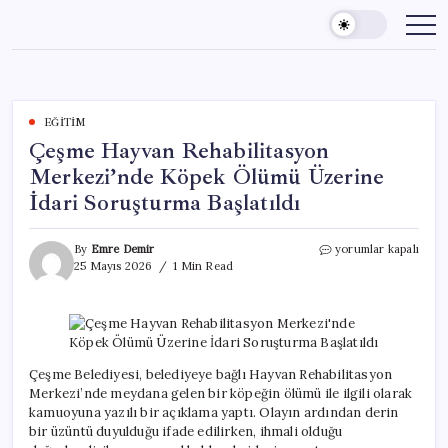
Skip
to
content
EĞITIM
Çeşme Hayvan Rehabilitasyon
Merkezi’nde Köpek Ölümü Üzerine
İdari Soruşturma Başlatıldı
Çeşme
By
Emre Demir
yorumlar kapalı
Hayvan
25 Mayıs 2026
1 Min Read
Rehabilitasyon
Merkezi’nde
Köpek
Ölümü
Üzerine
İdari
Çeşme Belediyesi, belediyeye bağlı Hayvan Rehabilitasyon
Soruşturma
Merkezi’nde meydana gelen bir köpeğin ölümü ile ilgili olarak
Başlatıldı
kamuoyuna yazılı bir açıklama yaptı. Olayın ardından derin
için
bir üzüntü duyulduğu ifade edilirken, ihmali olduğu