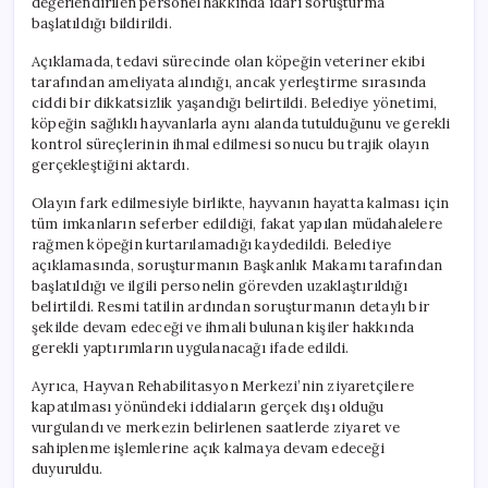
değerlendirilen personel hakkında idari soruşturma
başlatıldığı bildirildi.
Açıklamada, tedavi sürecinde olan köpeğin veteriner ekibi
tarafından ameliyata alındığı, ancak yerleştirme sırasında
ciddi bir dikkatsizlik yaşandığı belirtildi. Belediye yönetimi,
köpeğin sağlıklı hayvanlarla aynı alanda tutulduğunu ve gerekli
kontrol süreçlerinin ihmal edilmesi sonucu bu trajik olayın
gerçekleştiğini aktardı.
Olayın fark edilmesiyle birlikte, hayvanın hayatta kalması için
tüm imkanların seferber edildiği, fakat yapılan müdahalelere
rağmen köpeğin kurtarılamadığı kaydedildi. Belediye
açıklamasında, soruşturmanın Başkanlık Makamı tarafından
başlatıldığı ve ilgili personelin görevden uzaklaştırıldığı
belirtildi. Resmi tatilin ardından soruşturmanın detaylı bir
şekilde devam edeceği ve ihmali bulunan kişiler hakkında
gerekli yaptırımların uygulanacağı ifade edildi.
Ayrıca, Hayvan Rehabilitasyon Merkezi’nin ziyaretçilere
kapatılması yönündeki iddiaların gerçek dışı olduğu
vurgulandı ve merkezin belirlenen saatlerde ziyaret ve
sahiplenme işlemlerine açık kalmaya devam edeceği
duyuruldu.