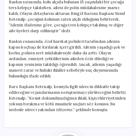
Baskın sırasında, kolu alçıda bulunan 15 yaşındaki bir çocuğa
ters kelepçe takılırken, ailesi de polis müdahalesine maruz
kaldı. Olayın detaylarını aktaran Bingöl Barosu Başkanı Yusuf
Ketenalp, çocuğun kolunun zaten alçılı olduğunu belirterek,
“Ailenin ifadesine göre, çocuğa ters kelepçe takılmış ve diğer
aile üyeleri darp edilmiştir” dedi.
Baskın esnasında, özel harekat polisleri tarafından ailenin
kapısı koçbaşı ile kırılarak içeri girildi. Ailenin yaşadığı şok ve
korku, polisin sert müdahalesiyle daha da arttı. Olayın
ardından, emniyet yetkililerinin aileden özür dilediği ve
kapının yenisinin takıldığı öğrenildi. Ancak, ailenin yaşadığı
manevi zarar ve hukuki ihlaller sebebiyle suç duyurusunda
bulunduğu ifade edildi.
Baro Başkanı Ketenalp, konuyla ilgili sürecin dikkatle takip
edileceğini ve jandarmanın soruşturmayı yürüteceğini belirtti.
Ketenalp, “Konut dokunulmazlığının ihlali, kişiyi hürriyetinden
yoksun bırakma ve kötü muamele suçları söz konusu. Bu
nedenle süreci yakından izliyoruz.” şeklinde konuştu.