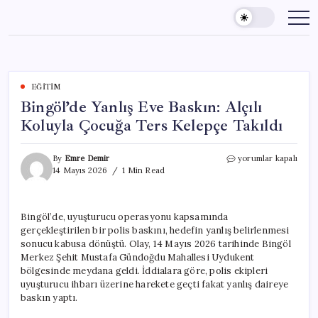
Skip
to
content
EĞITIM
Bingöl’de Yanlış Eve Baskın: Alçılı
Koluyla Çocuğa Ters Kelepçe Takıldı
Bingöl’de
By
Emre Demir
yorumlar kapalı
Yanlış
14 Mayıs 2026
1 Min Read
Eve
Baskın:
Alçılı
Bingöl’de, uyuşturucu operasyonu kapsamında
Koluyla
gerçekleştirilen bir polis baskını, hedefin yanlış belirlenmesi
Çocuğa
Ters
sonucu kabusa dönüştü. Olay, 14 Mayıs 2026 tarihinde Bingöl
Kelepçe
Merkez Şehit Mustafa Gündoğdu Mahallesi Uydukent
Takıldı
bölgesinde meydana geldi. İddialara göre, polis ekipleri
için
uyuşturucu ihbarı üzerine harekete geçti fakat yanlış daireye
baskın yaptı.