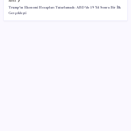
Next
Trump’ın Ekonomi Hesapları Tutarlamadı: ABD’de 19 Yıl Sonra Bir İlk
Gerçekleşti
SON YAZILAR
Anthropic Kendi Yapay Zeka Çiplerini Geliştirmek
için Ekip Kuruyor
Pompada tabelalar değişiyor: 6 liralık fark için son
saatler
Güneş Enerjisinde Rekor Üretim: Türkiye Yatırımda
Hız Kesmiyor