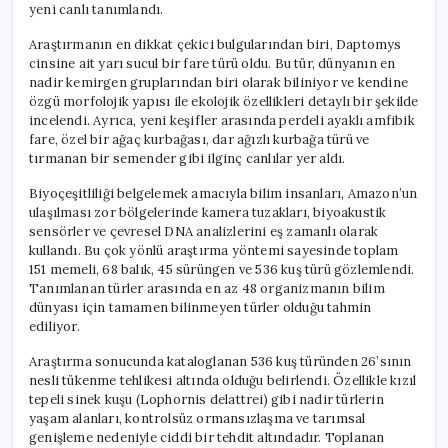
yeni canlı tanımlandı.
Araştırmanın en dikkat çekici bulgularından biri, Daptomys
cinsine ait yarı sucul bir fare türü oldu. Bu tür, dünyanın en
nadir kemirgen gruplarından biri olarak biliniyor ve kendine
özgü morfolojik yapısı ile ekolojik özellikleri detaylı bir şekilde
incelendi. Ayrıca, yeni keşifler arasında perdeli ayaklı amfibik
fare, özel bir ağaç kurbağası, dar ağızlı kurbağa türü ve
tırmanan bir semender gibi ilginç canlılar yer aldı.
Biyoçeşitliliği belgelemek amacıyla bilim insanları, Amazon’un
ulaşılması zor bölgelerinde kamera tuzakları, biyoakustik
sensörler ve çevresel DNA analizlerini eş zamanlı olarak
kullandı. Bu çok yönlü araştırma yöntemi sayesinde toplam
151 memeli, 68 balık, 45 sürüngen ve 536 kuş türü gözlemlendi.
Tanımlanan türler arasında en az 48 organizmanın bilim
dünyası için tamamen bilinmeyen türler olduğu tahmin
ediliyor.
Araştırma sonucunda kataloglanan 536 kuş türünden 26’sının
nesli tükenme tehlikesi altında olduğu belirlendi. Özellikle kızıl
tepeli sinek kuşu (Lophornis delattrei) gibi nadir türlerin
yaşam alanları, kontrolsüz ormansızlaşma ve tarımsal
genişleme nedeniyle ciddi bir tehdit altındadır. Toplanan