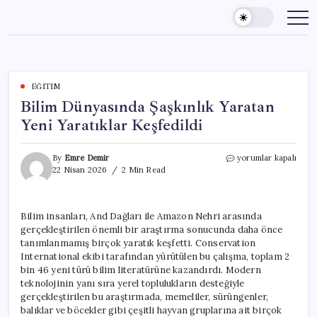
Skip
to
content
EĞITIM
Bilim Dünyasında Şaşkınlık Yaratan
Yeni Yaratıklar Keşfedildi
Bilim
By
Emre Demir
yorumlar kapalı
Dünyasında
22 Nisan 2026
2 Min Read
Şaşkınlık
Yaratan
Yeni
Bilim insanları, And Dağları ile Amazon Nehri arasında
Yaratıklar
gerçekleştirilen önemli bir araştırma sonucunda daha önce
Keşfedildi
için
tanımlanmamış birçok yaratık keşfetti. Conservation
International ekibi tarafından yürütülen bu çalışma, toplam 2
bin 46 yeni türü bilim literatürüne kazandırdı. Modern
teknolojinin yanı sıra yerel toplulukların desteğiyle
gerçekleştirilen bu araştırmada, memeliler, sürüngenler,
balıklar ve böcekler gibi çeşitli hayvan gruplarına ait birçok