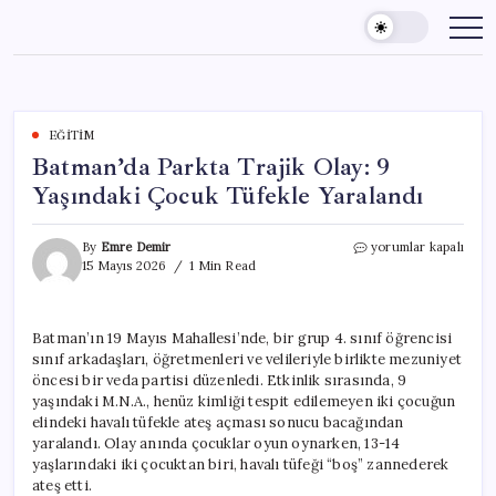
Skip
to
content
EĞITIM
Batman’da Parkta Trajik Olay: 9
Yaşındaki Çocuk Tüfekle Yaralandı
Batman’da
By
Emre Demir
yorumlar kapalı
Parkta
15 Mayıs 2026
1 Min Read
Trajik
Olay:
9
Batman’ın 19 Mayıs Mahallesi’nde, bir grup 4. sınıf öğrencisi
Yaşındaki
sınıf arkadaşları, öğretmenleri ve velileriyle birlikte mezuniyet
Çocuk
Tüfekle
öncesi bir veda partisi düzenledi. Etkinlik sırasında, 9
Yaralandı
yaşındaki M.N.A., henüz kimliği tespit edilemeyen iki çocuğun
için
elindeki havalı tüfekle ateş açması sonucu bacağından
yaralandı. Olay anında çocuklar oyun oynarken, 13-14
yaşlarındaki iki çocuktan biri, havalı tüfeği “boş” zannederek
ateş etti.