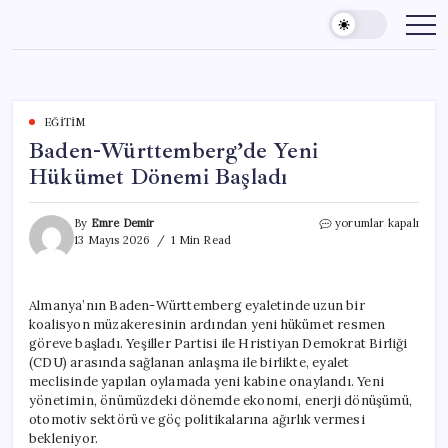
Skip
to
content
EĞITIM
Baden-Württemberg’de Yeni
Hükümet Dönemi Başladı
Baden-
By
Emre Demir
yorumlar kapalı
Württemberg’de
13 Mayıs 2026
1 Min Read
Yeni
Hükümet
Dönemi
Almanya’nın Baden-Württemberg eyaletinde uzun bir
Başladı
koalisyon müzakeresinin ardından yeni hükümet resmen
için
göreve başladı. Yeşiller Partisi ile Hristiyan Demokrat Birliği
(CDU) arasında sağlanan anlaşma ile birlikte, eyalet
meclisinde yapılan oylamada yeni kabine onaylandı. Yeni
yönetimin, önümüzdeki dönemde ekonomi, enerji dönüşümü,
otomotiv sektörü ve göç politikalarına ağırlık vermesi
bekleniyor.