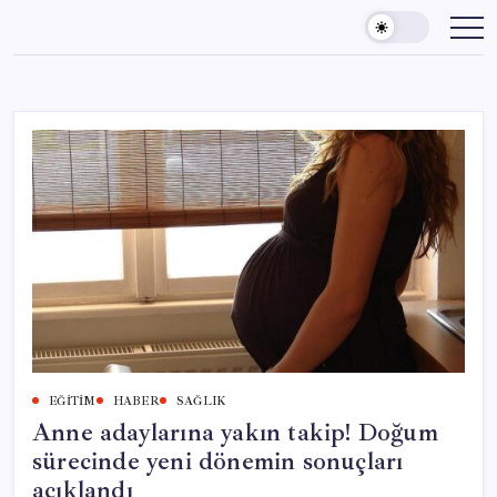
Skip
to
content
EĞITIM
HABER
SAĞLIK
Anne adaylarına yakın takip! Doğum
sürecinde yeni dönemin sonuçları
açıklandı