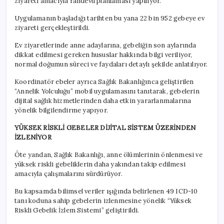
ziyareti amacıyla randevu planlaması yapılıyor.
Uygulamanın başladığı tarihten bu yana 22 bin 952 gebeye ev
ziyareti gerçekleştirildi.
Ev ziyaretlerinde anne adaylarına, gebeliğin son aylarında
dikkat edilmesi gereken hususlar hakkında bilgi veriliyor,
normal doğumun süreci ve faydaları detaylı şekilde anlatılıyor.
Koordinatör ebeler ayrıca Sağlık Bakanlığınca geliştirilen
“Annelik Yolculuğu” mobil uygulamasını tanıtarak, gebelerin
dijital sağlık hizmetlerinden daha etkin yararlanmalarına
yönelik bilgilendirme yapıyor.
YÜKSEK RİSKLİ GEBELER DİJİTAL SİSTEM ÜZERİNDEN
İZLENİYOR
Öte yandan, Sağlık Bakanlığı, anne ölümlerinin önlenmesi ve
yüksek riskli gebeliklerin daha yakından takip edilmesi
amacıyla çalışmalarını sürdürüyor.
Bu kapsamda bilimsel veriler ışığında belirlenen 49 ICD-10
tanı koduna sahip gebelerin izlenmesine yönelik “Yüksek
Riskli Gebelik İzlem Sistemi” geliştirildi.