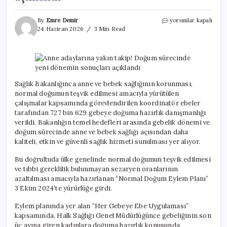
Anne
By
Emre Demir
yorumlar kapalı
adaylarına
24 Haziran 2026
3 Min Read
yakın
takip!
Doğum
sürecinde
yeni
dönemin
Sağlık Bakanlığınca anne ve bebek sağlığının korunması,
sonuçları
normal doğumun teşvik edilmesi amacıyla yürütülen
açıklandı
çalışmalar kapsamında görevlendirilen koordinatör ebeler
için
tarafından 727 bin 629 gebeye doğuma hazırlık danışmanlığı
verildi. Bakanlığın temel hedefleri arasında gebelik dönemi ve
doğum sürecinde anne ve bebek sağlığı açısından daha
kaliteli, etkin ve güvenli sağlık hizmeti sunulması yer alıyor.
Bu doğrultuda ülke genelinde normal doğumun teşvik edilmesi
ve tıbbi gereklilik bulunmayan sezaryen oranlarının
azaltılması amacıyla hazırlanan “Normal Doğum Eylem Planı”
3 Ekim 2024’te yürürlüğe girdi.
Eylem planında yer alan “Her Gebeye Ebe Uygulaması”
kapsamında, Halk Sağlığı Genel Müdürlüğünce gebeliğinin son
üç ayına giren kadınlara doğuma hazırlık konusunda