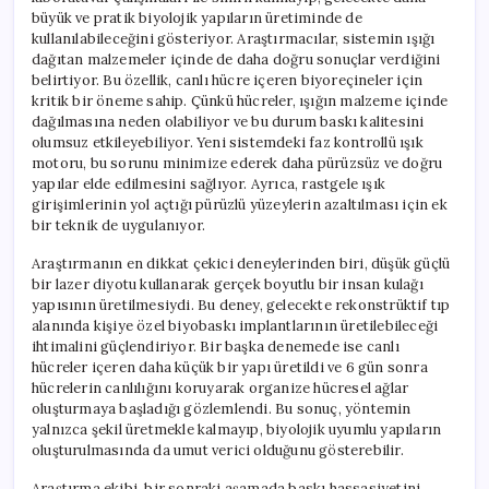
büyük ve pratik biyolojik yapıların üretiminde de
kullanılabileceğini gösteriyor. Araştırmacılar, sistemin ışığı
dağıtan malzemeler içinde de daha doğru sonuçlar verdiğini
belirtiyor. Bu özellik, canlı hücre içeren biyoreçineler için
kritik bir öneme sahip. Çünkü hücreler, ışığın malzeme içinde
dağılmasına neden olabiliyor ve bu durum baskı kalitesini
olumsuz etkileyebiliyor. Yeni sistemdeki faz kontrollü ışık
motoru, bu sorunu minimize ederek daha pürüzsüz ve doğru
yapılar elde edilmesini sağlıyor. Ayrıca, rastgele ışık
girişimlerinin yol açtığı pürüzlü yüzeylerin azaltılması için ek
bir teknik de uygulanıyor.
Araştırmanın en dikkat çekici deneylerinden biri, düşük güçlü
bir lazer diyotu kullanarak gerçek boyutlu bir insan kulağı
yapısının üretilmesiydi. Bu deney, gelecekte rekonstrüktif tıp
alanında kişiye özel biyobaskı implantlarının üretilebileceği
ihtimalini güçlendiriyor. Bir başka denemede ise canlı
hücreler içeren daha küçük bir yapı üretildi ve 6 gün sonra
hücrelerin canlılığını koruyarak organize hücresel ağlar
oluşturmaya başladığı gözlemlendi. Bu sonuç, yöntemin
yalnızca şekil üretmekle kalmayıp, biyolojik uyumlu yapıların
oluşturulmasında da umut verici olduğunu gösterebilir.
Araştırma ekibi, bir sonraki aşamada baskı hassasiyetini