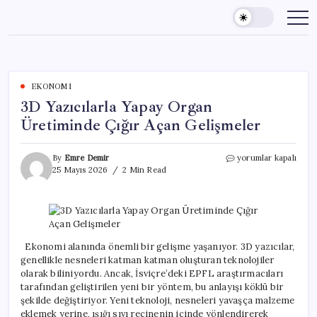
Skip
to
content
EKONOMI
3D Yazıcılarla Yapay Organ
Üretiminde Çığır Açan Gelişmeler
3D
By
Emre Demir
yorumlar kapalı
Yazıcılarla
25 Mayıs 2026
2 Min Read
Yapay
Organ
Üretiminde
Çığır
Açan
Gelişmeler
Ekonomi alanında önemli bir gelişme yaşanıyor. 3D yazıcılar,
için
genellikle nesneleri katman katman oluşturan teknolojiler
olarak biliniyordu. Ancak, İsviçre’deki EPFL araştırmacıları
tarafından geliştirilen yeni bir yöntem, bu anlayışı köklü bir
şekilde değiştiriyor. Yeni teknoloji, nesneleri yavaşça malzeme
eklemek yerine, ışığı sıvı reçinenin içinde yönlendirerek