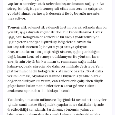
yapıların neredeyse tek seferde oluşturulmasını sağlıyor. Bu
süreç, bir bilgisayarlı tomografi cihazının tersine çalışarak,
görüntü almak yerine ışık desenleri ile üç boyutlu nesneler
inşa ediyor.
Tomografik volumetrik eklemeli üretim olarak adlandırılan bu
yenilik, ışığa duyarlı reçine ile dolu bir kap kullanıyor. Lazer
ışığı, özel hologram desenleri ile bu sıvıya yönlendiriliyor.
Işığın yeterli enerji oluşturduğu bölgelerde, sıvı hızla
katılaşarak istenen üç boyutlu yapı ortaya çıkıyor.
Araştırmacıların son geliştirdiği sistem, ışığın parlaklığını
değil, fazını kontrol etmeye odaklanıyor. Bu yöntem, lazer
enerjisinin büyük bir kısmının korunmasını sağlamakla
kalmayıp, baskı sürecini de daha verimli hale getiriyor. Yeni
platformun önceki holografik sistemlere oranla 70 kat daha
verimli olması, biyobaskı alanında büyük bir yenilik olarak
değerlendiriliyor. Bu verim, canlı hücrelerle çalışırken düşük
güçte lazer kullanmanın hücrelerin zarar görme riskini
azaltması açısından da oldukça önemli.
Testlerde, sistemin milimetre ölçeğindeki nesneleri saniyeler
içinde, santimetre ölçeğindeki yapıların ise dakikalar içinde
üretilebildiği kanıtlandı. Bu durum, yöntemin yalnızca
laboratuvar çalışmaları ile sınırlı kalmayıp, gelecekte daha