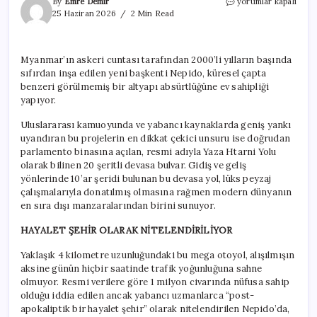
20
By
Emre Demir
yorumlar kapalı
şeritli
25 Haziran 2026
2 Min Read
yol
yaptılar:
Tek
Myanmar’ın askeri cuntası tarafından 2000’li yılların başında
bir
sıfırdan inşa edilen yeni başkenti Nepido, küresel çapta
araç
bile
benzeri görülmemiş bir altyapı absürtlüğüne ev sahipliği
geçmiyor
yapıyor.
için
Uluslararası kamuoyunda ve yabancı kaynaklarda geniş yankı
uyandıran bu projelerin en dikkat çekici unsuru ise doğrudan
parlamento binasına açılan, resmi adıyla Yaza Htarni Yolu
olarak bilinen 20 şeritli devasa bulvar. Gidiş ve geliş
yönlerinde 10’ar şeridi bulunan bu devasa yol, lüks peyzaj
çalışmalarıyla donatılmış olmasına rağmen modern dünyanın
en sıra dışı manzaralarından birini sunuyor.
HAYALET ŞEHİR OLARAK NİTELENDİRİLİYOR
Yaklaşık 4 kilometre uzunluğundaki bu mega otoyol, alışılmışın
aksine günün hiçbir saatinde trafik yoğunluğuna sahne
olmuyor. Resmi verilere göre 1 milyon civarında nüfusa sahip
olduğu iddia edilen ancak yabancı uzmanlarca “post-
apokaliptik bir hayalet şehir” olarak nitelendirilen Nepido’da,