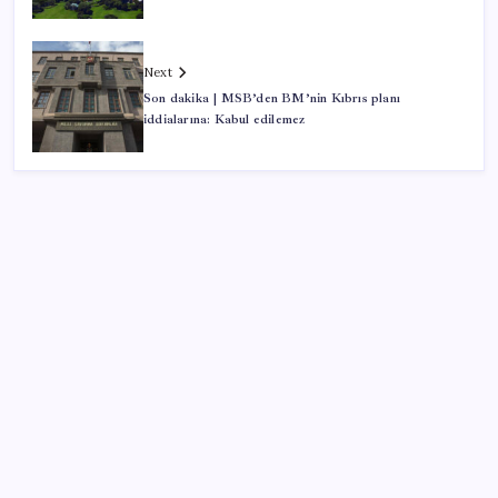
Next
Son dakika | MSB’den BM’nin Kıbrıs planı
iddialarına: Kabul edilemez
SON YAZILAR
Altın fiyatları 7 haftanın zirvesinde: Gram, çeyrek ve
Cumhuriyet altını bugün ne kadar oldu? Güncel altın
fiyatları 6 Ağustos 2026 Perşembe…