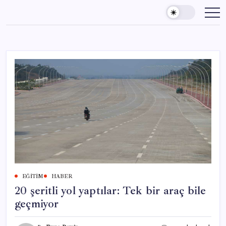
Skip
to
content
EĞITIM
HABER
20 şeritli yol yaptılar: Tek bir araç bile
geçmiyor