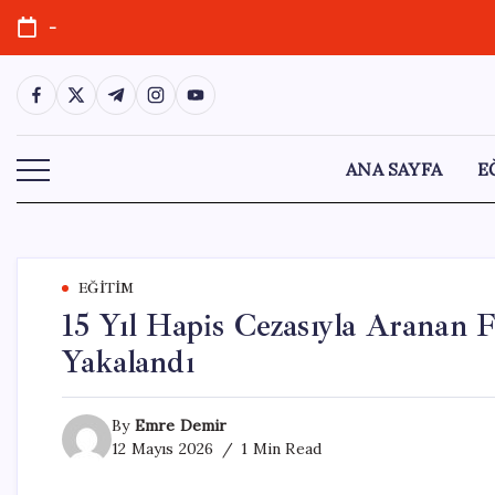
Skip
-
to
content
https://www.facebook.com/
https://twitter.com/
https://t.me/
https://www.instagram.com/
https://youtube.com/
ANA SAYFA
E
EĞITIM
15 Yıl Hapis Cezasıyla Aranan F
Yakalandı
By
Emre Demir
12 Mayıs 2026
1 Min Read