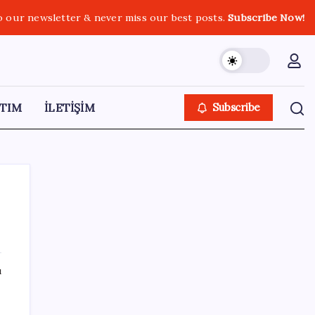
o our newsletter & never miss our best posts.
Subscribe Now!
TIM
İLETİŞİM
Subscribe
SON YAZILAR
ı
Türkiye, Suudi Arabistan ve Pakistan üçlü
savunma anlaşması imzaladı