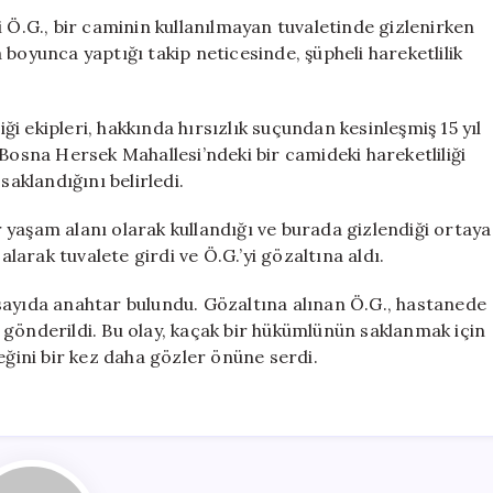
Aranan
i Ö.G., bir caminin kullanılmayan tuvaletinde gizlenirken
Firari,
ta boyunca yaptığı takip neticesinde, şüpheli hareketlilik
Cami
Tuvaletinde
Gizlenirken
 ekipleri, hakkında hırsızlık suçundan kesinleşmiş 15 yıl
Yakalandı
 Bosna Hersek Mahallesi’ndeki bir camideki hareketliliği
için
saklandığını belirledi.
ır yaşam alanı olarak kullandığı ve burada gizlendiği ortaya
alarak tuvalete girdi ve Ö.G.’yi gözaltına aldı.
sayıda anahtar bulundu. Gözaltına alınan Ö.G., hastanede
 gönderildi. Bu olay, kaçak bir hükümlünün saklanmak için
eğini bir kez daha gözler önüne serdi.