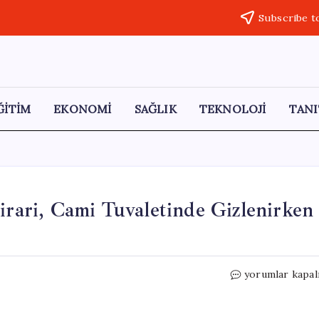
Subscribe t
ĞİTİM
EKONOMİ
SAĞLIK
TEKNOLOJİ
TANI
irari, Cami Tuvaletinde Gizlenirken
15
yorumlar kapal
Yıl
Hapis
Cezasıyla